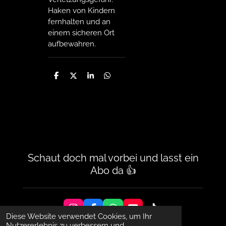
Haken von Kindern
fernhalten und an
einem sicheren Ort
aufbewahren.
T
T
T
T
e
e
e
e
i
i
i
i
l
l
l
l
e
e
e
e
n
n
n
n
Schaut doch mal vorbei und lasst ein
Abo da 👍
I
F
W
Y
T
Diese Website verwendet Cookies, um Ihr
n
a
h
o
i
Nutzererlebnis zu verbessern und