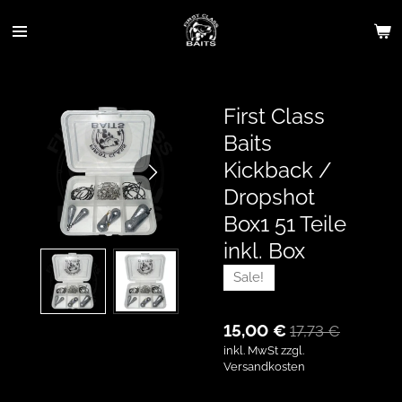
Zum
Hauptinhalt
springen
First Class
Baits
Kickback /
Dropshot
Box1 51 Teile
inkl. Box
Sale!
15,00 €
17,73 €
inkl. MwSt zzgl.
Versandkosten