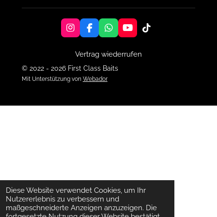
I
F
W
Y
T
n
a
h
o
i
s
c
a
u
k
Vertrag wiederrufen
t
e
t
T
T
a
b
s
u
o
© 2022 - 2026 First Class Baits
g
o
A
b
k
Mit Unterstützung von
Webador
r
o
p
e
a
k
p
m
Diese Website verwendet Cookies, um Ihr
Nutzererlebnis zu verbessern und
maßgeschneiderte Anzeigen anzuzeigen. Die
fortgesetzte Nutzung dieser Website bestätigt