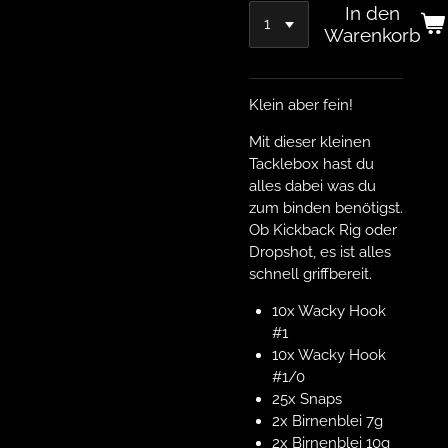
In den
Warenkorb
Klein aber fein!
Mit dieser kleinen
Tacklebox hast du
alles dabei was du
zum binden benötigst.
Ob Kickback Rig oder
Dropshot, es ist alles
schnell griffbereit.
10x Wacky Hook
#1
10x Wacky Hook
#1/0
25x Snaps
2x Birnenblei 7g
2x Birnenblei 10g