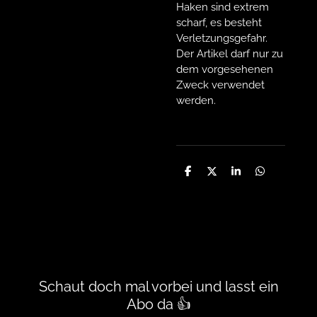
Haken sind extrem
scharf, es besteht
Verletzungsgefahr.
Der Artikel darf nur zu
dem vorgesehenen
Zweck verwendet
werden.
T
T
T
T
e
e
e
e
i
i
i
i
l
l
l
l
e
e
e
e
n
n
n
n
Schaut doch mal vorbei und lasst ein
Abo da 👍