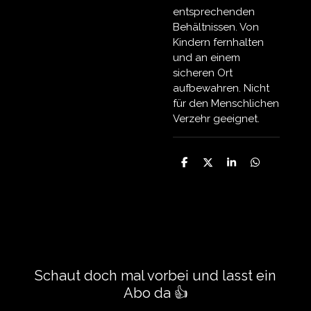
entsprechenden
Behältnissen. Von
Kindern fernhalten
und an einem
sicheren Ort
aufbewahren. Nicht
für den Menschlichen
Verzehr geeignet.
T
T
T
T
e
e
e
e
i
i
i
i
l
l
l
l
e
e
e
e
n
n
n
n
Schaut doch mal vorbei und lasst ein
Abo da 👍