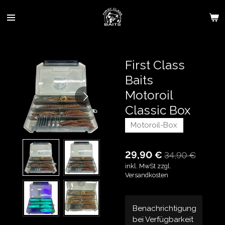
Zum
Hauptinhalt
springen
First Class
Baits
Motoroil
Classic Box
Motoroil-Box
29,90 €
34,90 €
inkl. MwSt zzgl.
Versandkosten
Benachrichtigung
bei Verfügbarkeit