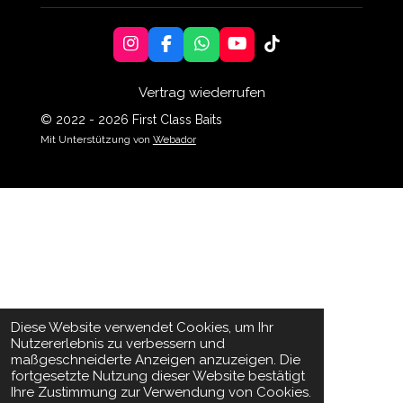
I
F
W
Y
T
n
a
h
o
i
s
c
a
u
k
Vertrag wiederrufen
t
e
t
T
T
a
b
s
u
o
© 2022 - 2026 First Class Baits
g
o
A
b
k
Mit Unterstützung von
Webador
r
o
p
e
a
k
p
m
Diese Website verwendet Cookies, um Ihr
Nutzererlebnis zu verbessern und
maßgeschneiderte Anzeigen anzuzeigen. Die
fortgesetzte Nutzung dieser Website bestätigt
Ihre Zustimmung zur Verwendung von Cookies.