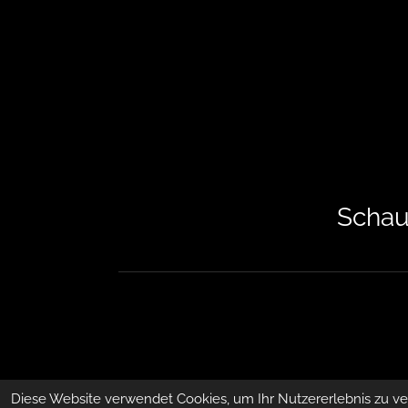
Schau
Diese Website verwendet Cookies, um Ihr Nutzererlebnis zu v
© 2022 - 2026 First Class Baits