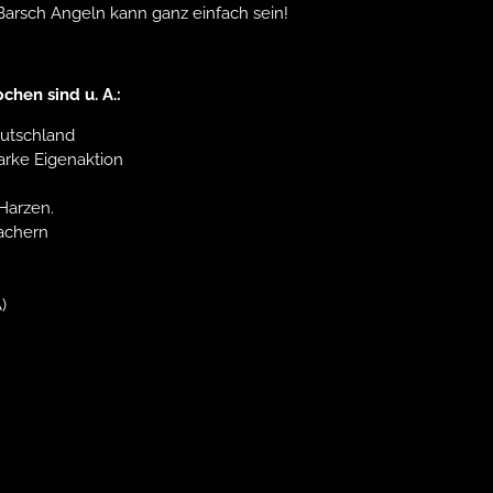
Barsch Angeln kann ganz einfach sein!
hen sind u. A.:
utschland
arke Eigenaktion
-Harzen.
achern
)