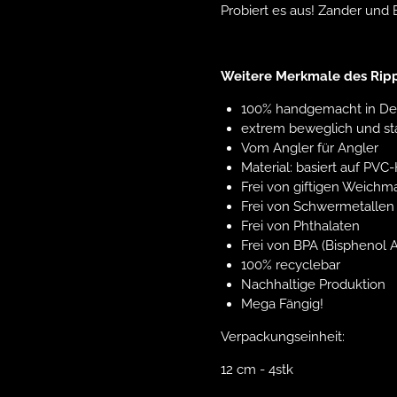
Probiert es aus! Zander und 
Weitere Merkmale des Rippc
100% handgemacht in De
extrem beweglich und st
Vom Angler für Angler
Material: basiert auf PVC
Frei von giftigen Weichm
Frei von Schwermetallen
Frei von Phthalaten
Frei von BPA (Bisphenol A
100% recyclebar
Nachhaltige Produktion
Mega Fängig!
Verpackungseinheit:
12 cm - 4stk