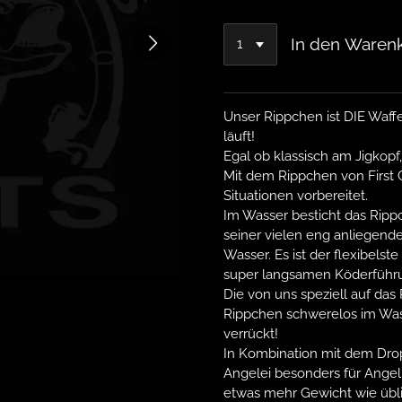
In den Waren
Unser Rippchen ist DIE Waf
läuft!
Egal ob klassisch am Jigkopf
Mit dem Rippchen von First C
Situationen vorbereitet.
Im Wasser besticht das Rip
seiner vielen eng anliegen
Wasser. Es ist der flexibelst
super langsamen Köderführung
Die von uns speziell auf da
Rippchen schwerelos im Wass
verrückt!
In Kombination mit dem Drop
Angelei besonders für Angel
etwas mehr Gewicht wie übli