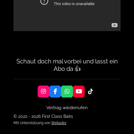
Schaut doch mal vorbei und lasst ein
Abo da 👍
I
F
W
Y
T
n
a
h
o
i
s
c
a
u
k
Vertrag wiederrufen
t
e
t
T
T
a
b
s
u
o
© 2022 - 2026 First Class Baits
g
o
A
b
k
Mit Unterstützung von
Webador
r
o
p
e
a
k
p