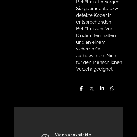
Behältnis. Entsorgen
Sie gebrauchte bzw.
defekte Köder in
entsprechenden
Behältnissen. Von
Kindern fernhalten
und an einem
sicheren Ort
aufbewahren. Nicht
für den Menschlichen
Verzehr geeignet.
T
T
T
T
e
e
e
e
i
i
i
i
l
l
l
l
e
e
e
e
n
n
n
n