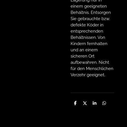
einem geeigneten
Behältnis. Entsorgen
Sie gebrauchte bzw.
defekte Köder in
entsprechenden
Behältnissen. Von
Kindern fernhalten
und an einem
sicheren Ort
aufbewahren. Nicht
für den Menschlichen
Verzehr geeignet.
T
T
T
T
e
e
e
e
i
i
i
i
l
l
l
l
e
e
e
e
n
n
n
n