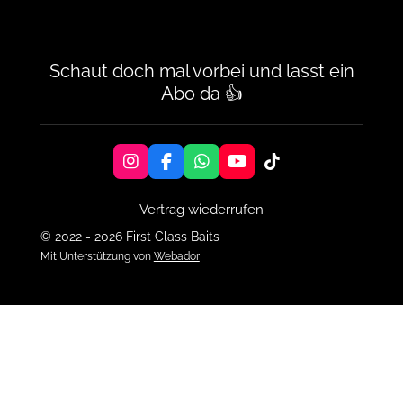
Schaut doch mal vorbei und lasst ein
Abo da 👍
I
F
W
Y
T
n
a
h
o
i
s
c
a
u
k
Vertrag wiederrufen
t
e
t
T
T
a
b
s
u
o
© 2022 - 2026 First Class Baits
g
o
A
b
k
Mit Unterstützung von
Webador
r
o
p
e
a
k
p
m