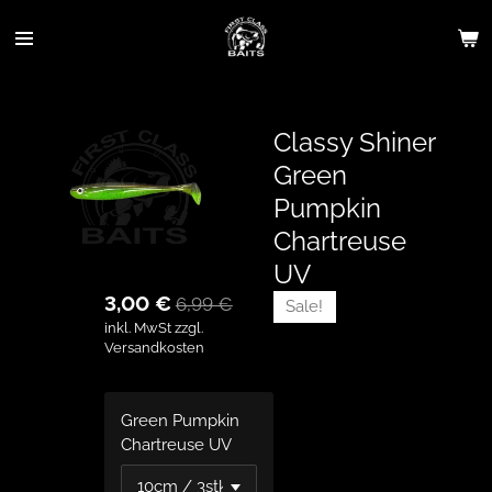
Zum
Hauptinhalt
springen
Classy Shiner
Green
Pumpkin
Chartreuse
UV
3,00 €
6,99 €
Sale!
inkl. MwSt zzgl.
Versandkosten
Green Pumpkin
Chartreuse UV