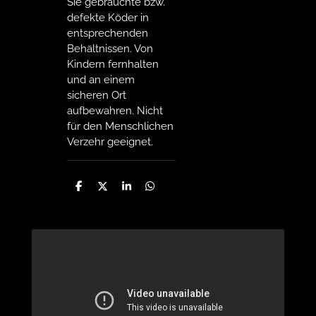
Sie gebrauchte bzw.
defekte Köder in
entsprechenden
Behältnissen. Von
Kindern fernhalten
und an einem
sicheren Ort
aufbewahren. Nicht
für den Menschlichen
Verzehr geeignet.
T
T
T
T
e
e
e
e
i
i
i
i
l
l
l
l
e
e
e
e
n
n
n
n