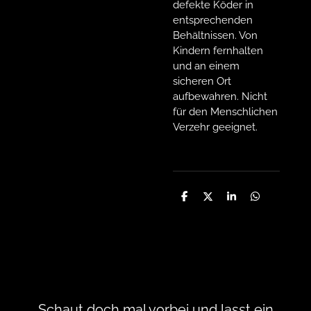
defekte Köder in
entsprechenden
Behältnissen. Von
Kindern fernhalten
und an einem
sicheren Ort
aufbewahren. Nicht
für den Menschlichen
Verzehr geeignet.
T
T
T
T
e
e
e
e
i
i
i
i
l
l
l
l
e
e
e
e
n
n
n
n
Schaut doch mal vorbei und lasst ein