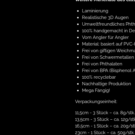
Laminierung
Realistische 3D Augen
Umweltfreundliches Phtha
100% handgemacht in De
Vom Angler für Angler
Material: basiert auf PVC
Frei von giftigen Weichm
Frei von Schwermetallen
Frei von Phthalaten
Frei von BPA (Bisphenol A
100% recyclebar
Nachhaltige Produktion
Mega Fängig!
Verpackungseinheit:
11,5cm - 3 Stück
– ca. 8g/stk.
13,5cm - 3 Stück – ca. 12g/st
16,5cm - 1 Stück – ca. 20g/st
23cm - 1 Stück – ca. 50g/stk.