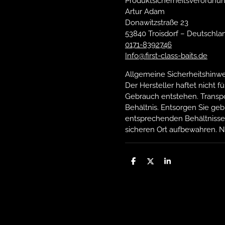
Produktsicherheitsverordnun
Artur Adam
Donawitzstraße 23
53840 Troisdorf – Deutschla
0171-8392746
Info@first-class-baits.de
Allgemeine Sicherheitshinwe
Der Hersteller haftet nicht
Gebrauch entstehen. Transp
Behältnis. Entsorgen Sie geb
entsprechenden Behältnisse
sicheren Ort aufbewahren. N
T
T
T
e
e
e
i
i
i
l
l
l
e
e
e
n
n
n