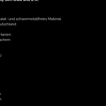
lat- und schwermetallfreies Material
utschland
-Harzen.
achern
)
k.
k.