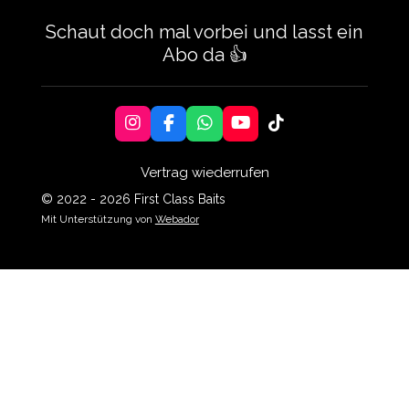
Schaut doch mal vorbei und lasst ein
Abo da 👍
I
F
W
Y
T
n
a
h
o
i
s
c
a
u
k
Vertrag wiederrufen
t
e
t
T
T
a
b
s
u
o
© 2022 - 2026 First Class Baits
g
o
A
b
k
Mit Unterstützung von
Webador
r
o
p
e
a
k
p
m