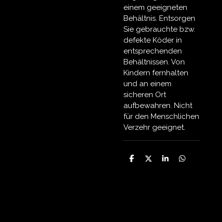
einem geeigneten
Behältnis. Entsorgen
Sie gebrauchte bzw.
defekte Köder in
entsprechenden
Behältnissen. Von
Kindern fernhalten
und an einem
sicheren Ort
aufbewahren. Nicht
für den Menschlichen
Verzehr geeignet.
T
T
T
T
e
e
e
e
i
i
i
i
l
l
l
l
e
e
e
e
n
n
n
n